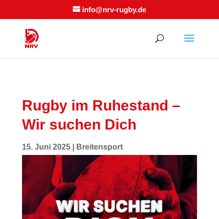
info@nrv-rugby.de
Rugby im Ruhestand –
Wir suchen Dich
15. Juni 2025
|
Breitensport