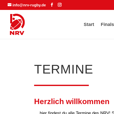
info@nrv-rugby.de
Start
Finals
TERMINE
Herzlich willkommen
… hier findest du alle Termine des NRV! 