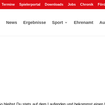
Termine
Spielerportal
Downloads
Jobs
Chronik
Förd
News
Ergebnisse
Sport
Ehrenamt
Au
So bleibst Du stets auf dem Laufenden und bekommst einen 