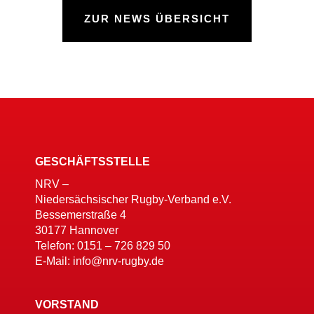
ZUR NEWS ÜBERSICHT
GESCHÄFTSSTELLE
NRV –
Niedersächsischer Rugby-Verband e.V.
Bessemerstraße 4
30177 Hannover
Telefon: 0151 – 726 829 50
E-Mail: info@nrv-rugby.de
VORSTAND