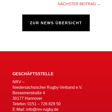
NÄCHSTER BEITRAG
→
ZUR NEWS ÜBERSICHT
GESCHÄFTSSTELLE
NRV –
Niedersächsischer Rugby-Verband e.V.
Bessemerstraße 4
30177 Hannover
Telefon: 0151 – 726 829 50
E-Mail: info@nrv-rugby.de