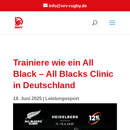
info@nrv-rugby.de
Trainiere wie ein All
Black – All Blacks Clinic
in Deutschland
18. Juni 2025
|
Leistungssport