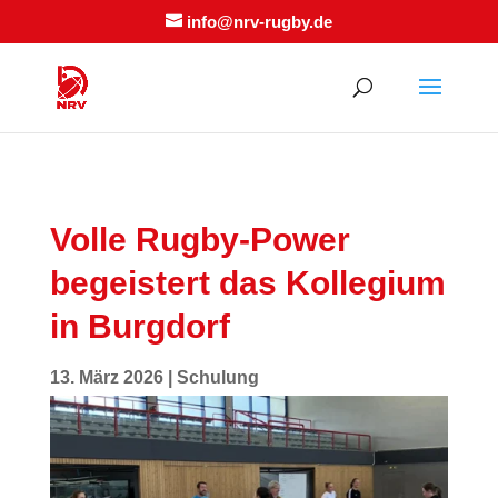
info@nrv-rugby.de
Volle Rugby-Power
begeistert das Kollegium
in Burgdorf
13. März 2026
|
Schulung