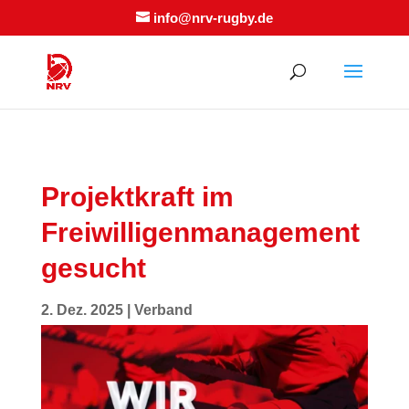
info@nrv-rugby.de
Projektkraft im
Freiwilligenmanagement
gesucht
2. Dez. 2025
|
Verband