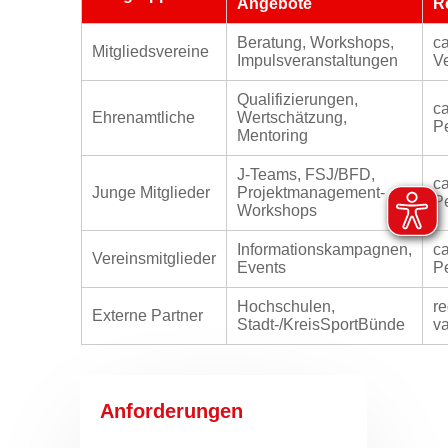
Angebote
R
Beratung, Workshops,
ca
Mitgliedsvereine
Impulsveranstaltungen
V
Qualifizierungen,
ca
Ehrenamtliche
Wertschätzung,
P
Mentoring
J-Teams, FSJ/BFD,
ca
Junge Mitglieder
Projektmanagement-
P
Workshops
Informationskampagnen,
ca
Vereinsmitglieder
Events
P
Hochschulen,
re
Externe Partner
Stadt-/KreisSportBünde
va
Anforderungen